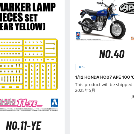
NO.40
BIKE
1/12 HONDA HC07 APE 100 '
This product will be shipped
2025年5月
J
NO.11-YE