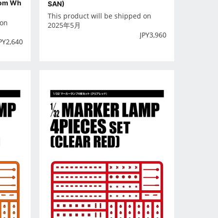
tom Wh
SAN)
This product will be shipped on
 on
2025年5月
JPY
3,960
PY
2,640