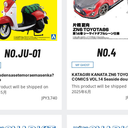
NO.4
NO.JU-01
MF GHOST
KATAGIRI KANATA ZN6 TOY
Judensasetemoraemasenka?
COMICS VOL.14 Seaside doub
o
e Ver.
This product will be shipped
roduct will be shipped on
2025年6月
年5月
J
JPY
3,740