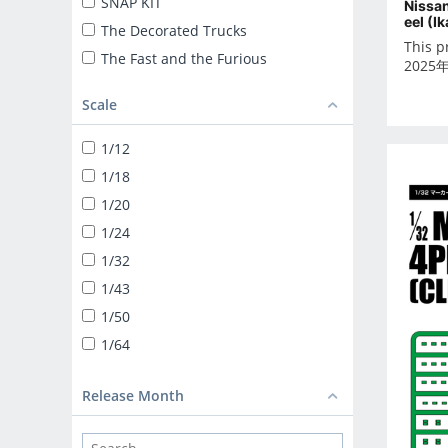
SNAP KIT
Nissa
eel (I
The Decorated Trucks
This p
The Fast and the Furious
2025
ザ☆トラック
Scale
TUNED CAR
SNAP KIT
1/12
SUPER CAR
1/18
1/24 LIBERTY WALK
1/20
TUNED PARTS
1/24
BIKE
1/32
1/12 DIECAST MOTORCYCLE
1/43
1/32 TRUCK-YAROU
1/50
1/32 VALUE DEKOTORA
1/64
1/32 HEAVY FREIGHT
DEKOTORA PARTS
Release Month
1/64 MINIDEKO NEXT