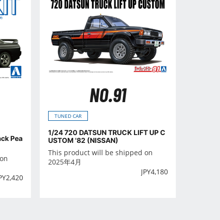
NO.91
TUNED CAR
1/24 720 DATSUN TRUCK LIFT UP C
ack Pea
USTOM '82 (NISSAN)
This product will be shipped on
 on
2025年4月
JPY
4,180
PY
2,420