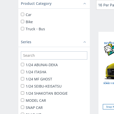
Product Category
16 Per P
Car
Bike
Truck・Bus
Series
1/24 ABUNAI-DEKA
1/24 ITASHA
1/24 MF GHOST
1/24 SEIBU-KEISATSU
1/24 SHAKOTAN BOOGIE
MODEL CAR
Snap K
SNAP CAR