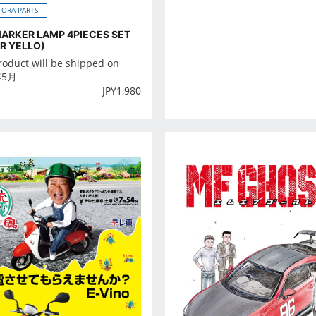
ORA PARTS
MARKER LAMP 4PIECES SET
R YELLO)
roduct will be shipped on
年5月
JPY
1,980