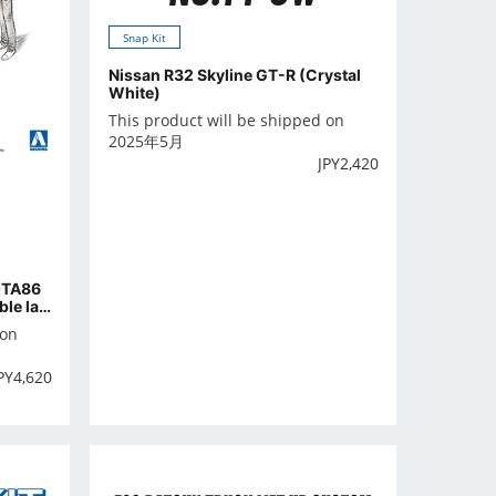
Snap Kit
Nissan R32 Skyline GT-R (Crystal
White)
This product will be shipped on
2025年5月
JPY
2,420
OTA86
le lan
 on
PY
4,620