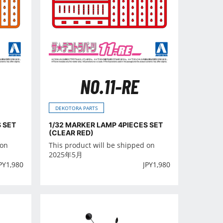
NO.11-RE
DEKOTORA PARTS
 SET
1/32 MARKER LAMP 4PIECES SET
(CLEAR RED)
 on
This product will be shipped on
2025年5月
PY
1,980
JPY
1,980