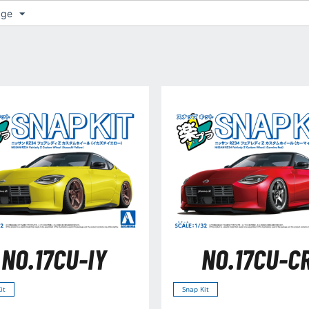
age
NO.17CU-IY
NO.17CU-C
it
Snap Kit