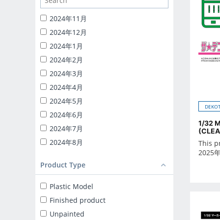
1/24 CATERING MACHINES
1/32 RC TRUCK-YAROU
2024年11月
1/24 INITIAL-D
2024年12月
BACK TO THE FUTURE
2024年1月
KNIGHT RIDER
2024年2月
1/24 DETAIL UP PARTS
2024年3月
BLIND BOX TOY
2024年4月
Capsule toy
2024年5月
DEKOT
MINICAR 1/18
2024年6月
1/32 
MINICAR 1/43
2024年7月
(CLEA
2024年8月
This p
2025
2024年9月
Product Type
2025年10月
2025年11月
Plastic Model
2025年12月
Finished product
2025年1月
Unpainted