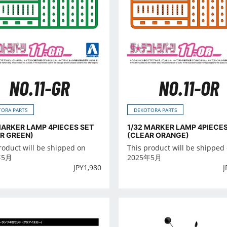
NO.11-GR
NO.11-OR
ORA PARTS
DEKOTORA PARTS
MARKER LAMP 4PIECES SET
1/32 MARKER LAMP 4PIECES
R GREEN)
(CLEAR ORANGE)
roduct will be shipped on
This product will be shipped
年5月
2025年5月
JPY
1,980
J