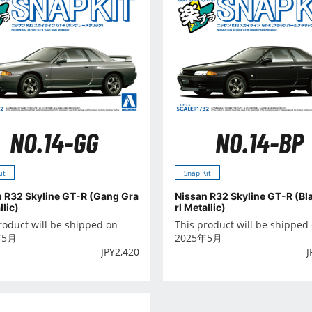
NO.14-GG
NO.14-BP
it
Snap Kit
n R32 Skyline GT-R (Gang Gra
Nissan R32 Skyline GT-R (Bl
llic)
rl Metallic)
roduct will be shipped on
This product will be shipped
年5月
2025年5月
JPY
2,420
J