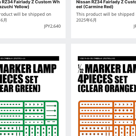
n RZ34 Fairlady Z Custom Wh
Nissan RZ34 Fairlady Z Cus
kazuchi Yellow)
eel (Carmine Red)
roduct will be shipped on
This product will be shipped
年6月
2025年6月
JPY
2,640
J