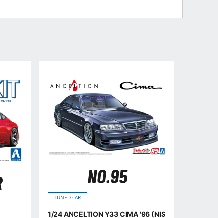
NO.95
R
TUNED CAR
1/24 ANCELTION Y33 CIMA '96 (NIS