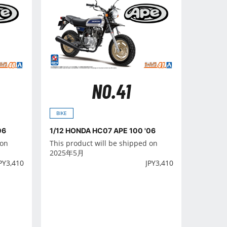
NO.41
BIKE
06
1/12 HONDA HC07 APE 100 '06
 on
This product will be shipped on
2025年5月
PY
3,410
JPY
3,410